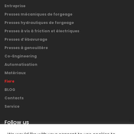
Entreprise
Presses mécaniques de forgeage
Presses hydrauliques de forgeage
Presses à vis à friction et électriques
Presses d’ébavurage
Presses à genouillère
Co-Engineering
Automatisation
Matériaux
Fiere
BLOG
Contacts
Service
Follow us