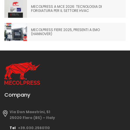
MECOLPRESS A MCE 2026: TECNOLOGIA DI
FORGIATURA PER IL SETTORE HVAC
MECOLPRESS FIERE 2025, PRESENTI A EMO
(HANNOVER)
Company
Via Don Maestrini, 51
25020 Flero (BS) – Italy
Tel
+39.030.2560110