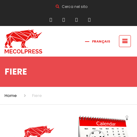
Cerca nel sito
FRANÇAIS
РУССКИЙ
ITALIANO
ENGLISH
简体中文
FIERE
Home
Fiere