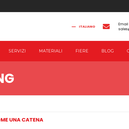
Email
ITALIANO
sale
FRANÇAIS
РУССКИЙ
ENGLISH
简体中文
SERVIZI
MATERIALI
FIERE
BLOG
NICHE
CO-ENGINEERING
NG
ICHE DI
AUTOMATION
RIZIONE ED
COME UNA CATENA
VARE