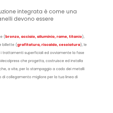
duzione integrata è come una
 anelli devono essere
e (
bronzo, acciaio, alluminio, rame, titanio
),
 billette (
grafitatura, riscaldo, cesoiatura
), le
i trattamenti superficiali ed ovviamente la fase
Mecolpress che progetta, costruisce ed installa
he, a vite, per lo stampaggio a cado dei metalli
o di collegamento migliore per la tua linea di