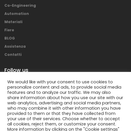
Co-Engineering
Automation
Materiali
Fiere
BLOG
Assistenza
Contatti
Follow us
We would like with your consent to use cookies to
personalize content and ads, to provide social media
features and to analyze our traffic. We may also
share information about how you use our site with our
web analytics, advertising and social media partners,
who may combine it with other information you have
provided to them or that they have collected from
your use of their services. Choose whether to accept
all cookies, reject them, or customize your consent.
More information by clicking on the "Cookie settings"