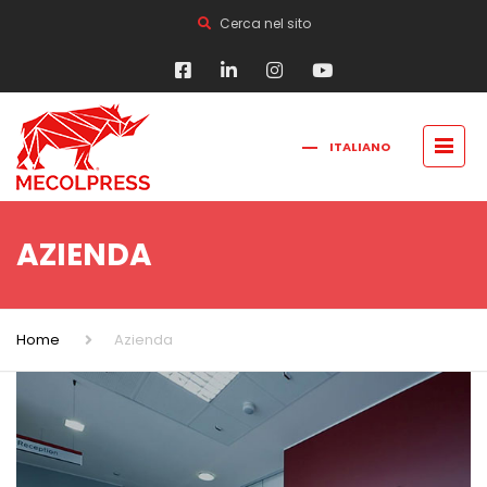
Cerca nel sito
ITALIANO
FRANÇAIS
РУССКИЙ
ENGLISH
简体中文
AZIENDA
Home
Azienda