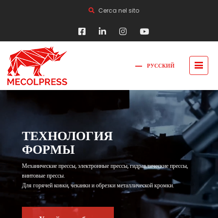
Cerca nel sito
РУССКИЙ
FRANÇAIS
ITALIANO
ENGLISH
简体中文
ТЕХНОЛОГИЯ
ФОРМЫ
Механические прессы, электронные прессы, гидравлические прессы,
винтовые прессы.
Для горячей ковки, чеканки и обрезки металлической кромки.