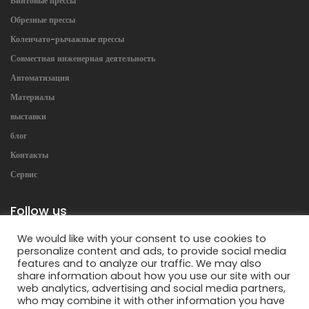
Винтовые прессы
Обрезные прессы
Коленчато-рычажные прессы
Совместная инженерная деятельность
Автоматизация
Материалы
выставки
блог
Контакты
Сервис
Follow us
We would like with your consent to use cookies to
personalize content and ads, to provide social media
features and to analyze our traffic. We may also
share information about how you use our site with our
web analytics, advertising and social media partners,
who may combine it with other information you have