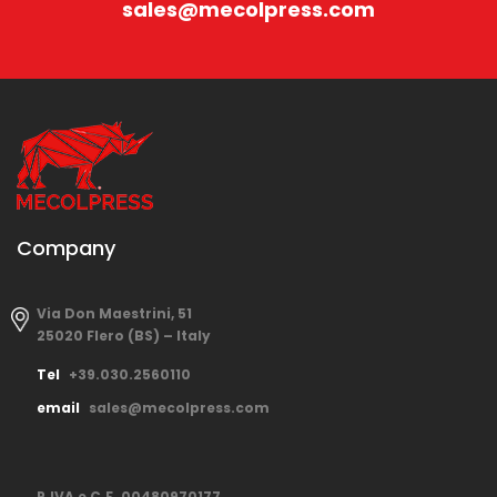
sales@mecolpress.com
Company
Via Don Maestrini, 51
25020 Flero (BS) – Italy
Tel
+39.030.2560110
email
sales@mecolpress.com
P.IVA e C.F. 00480970177