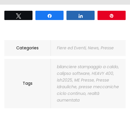
Tweet
Share
Share
Pin
Categories
Fiere ed Eventi
,
News
,
Presse
bilanciere stampaggio a caldo
,
calipso software
,
HEAVY 400
,
ish2025
,
ME Presse
,
Presse
Tags
idrauliche
,
presse meccaniche
ciclo continuo
,
realtà
aumentata