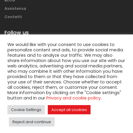
BLOG
Assistenza
Contatti
Follow us
We would like with your consent to use cookies to
personalize content and ads, to provide social media
features and to analyze our traffic. We may also
share information about how you use our site with our
web analytics, advertising and social media partners,
who may combine it with other information you have
provided to them or that they have collected from
your use of their services. Choose whether to accept
all cookies, reject them, or customize your consent.
More information by clicking on the "Cookie settings"
Copyright © 2018 Mecolpress S.p.a. – All rights
button and in our
Privacy and cookie policy
.
reserved.
Cookie Settings
Accept all cookies
Reject and continue
Privacy Policy
&
Cookies Policy