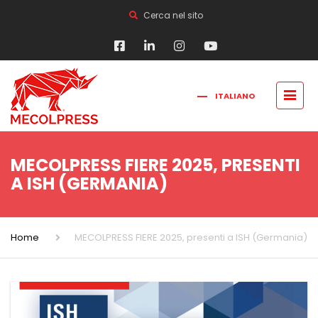
Cerca nel sito
ITALIANO
FRANÇAIS
РУССКИЙ
ENGLISH
简体中文
MECOLPRESS FIERE 2025, PRESENTI
A ISH (GERMANIA)
Home
MECOLPRESS FIERE 2025, presenti a ISH (Germania)