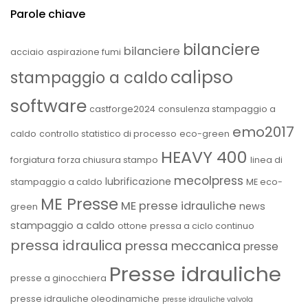
Parole chiave
bilanciere
bilanciere
acciaio
aspirazione fumi
calipso
stampaggio a caldo
software
castforge2024
consulenza stampaggio a
emo2017
caldo
controllo statistico di processo
eco-green
HEAVY 400
forgiatura
forza chiusura stampo
linea di
mecolpress
lubrificazione
stampaggio a caldo
ME eco-
ME Presse
ME presse idrauliche
news
green
stampaggio a caldo
ottone
pressa a ciclo continuo
pressa idraulica
pressa meccanica
presse
Presse idrauliche
presse a ginocchiera
presse idrauliche oleodinamiche
presse idrauliche valvola