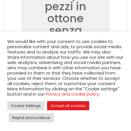
pezzi in
ottone
senza
piombo?
We would like with your consent to use cookies to
personalize content and ads, to provide social media
features and to analyze our traffic. We may also
share information about how you use our site with our
web analytics, advertising and social media partners,
who may combine it with other information you have
Contattaci e saremo
provided to them or that they have collected from
lieti di darti
your use of their services. Choose whether to accept
all cookies, reject them, or customize your consent.
supporto!
More information by clicking on the "Cookie settings"
button and in our
Privacy and cookie policy
.
sales@mecolpress.com
Cookie Settings
Accept all cookies
Tel. +39 030 25 60 110
Reject and continue
Contattaci!