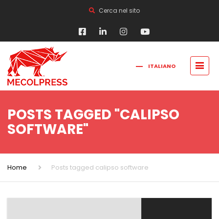
Cerca nel sito
ITALIANO
FRANÇAIS
РУССКИЙ
ENGLISH
简体中文
POSTS TAGGED "CALIPSO
SOFTWARE"
Home
Posts tagged calipso software