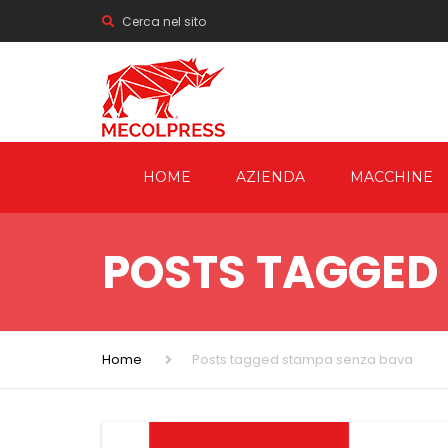
Cerca nel sito
HOME
AZIENDA
MACCHINE
PRESSE MECCA
POSTS TAGGED
PRESSE IDRAUL
FORGIATURA
BILANCIERI A F
Home
Posts tagged stampa senza bava
ELETTRICI
PRESSE A SBA