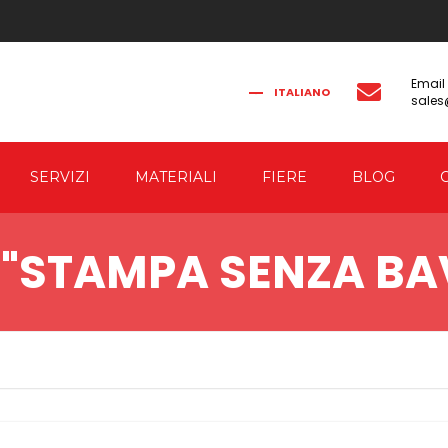
Email
ITALIANO
sale
FRANÇAIS
РУССКИЙ
ENGLISH
简体中文
SERVIZI
MATERIALI
FIERE
BLOG
NICHE
CO-ENGINEERING
 "STAMPA SENZA BA
ICHE DI
AUTOMATION
RIZIONE ED
VARE