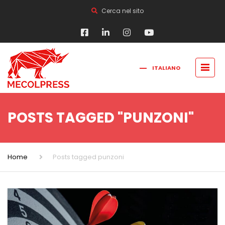
Cerca nel sito
ITALIANO
FRANÇAIS
РУССКИЙ
ENGLISH
简体中文
POSTS TAGGED "PUNZONI"
Home
Posts tagged punzoni