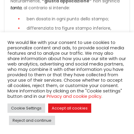
Naturalmente,
“giusta applicazione”
non significa
tanta
, al contrario si intende:
ben dosata in ogni punto dello stampo;
differenziata tra figure stampo inferiore,
superiore, punte dei punzoni e loro canali di
scorrimento.
We would like with your consent to use cookies to
personalize content and ads, to provide social media
features and to analyze our traffic. We may also
Punzoni con scanalature
share information about how you use our site with our
web analytics, advertising and social media partners,
per permettere la
who may combine it with other information you have
provided to them or that they have collected from
distribuzione della
your use of their services. Choose whether to accept
all cookies, reject them, or customize your consent.
lubrifica
More information by clicking on the "Cookie settings"
button and in our
Privacy and cookie policy
.
Cookie Settings
Accept all cookies
Reject and continue