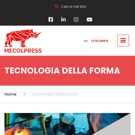
Cerca nel sito
ITALIANO
FRANÇAIS
РУССКИЙ
ENGLISH
简体中文
TECNOLOGIA DELLA FORMA
Home
Tecnologia della forma