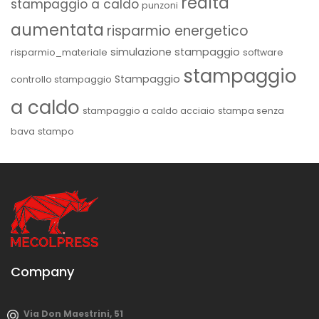
realtà
stampaggio a caldo
punzoni
aumentata
risparmio energetico
simulazione stampaggio
risparmio_materiale
software
stampaggio
Stampaggio
controllo stampaggio
a caldo
stampaggio a caldo acciaio
stampa senza
bava
stampo
Company
Via Don Maestrini, 51