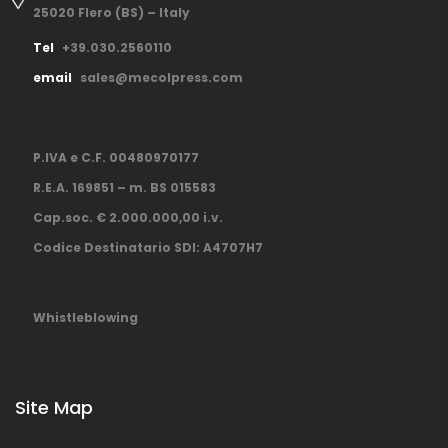
25020 Flero (BS) – Italy
Tel
+39.030.2560110
email
sales@mecolpress.com
P.IVA e C.F. 00480970177
R.E.A. 169851 – m. BS 015583
Cap.soc. € 2.000.000,00 i.v.
Codice Destinatario SDI: A4707H7
Whistleblowing
Site Map