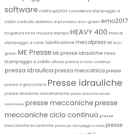
software
castforge2024
consulenza stampaggio a
emo2017
caldo
controllo statistico di processo
eco-green
HEAVY 400
forgiatura
forza chiusura stampo
linea di
mecolpress
lubrificazione
stampaggio a caldo
ME eco-
ME Presse
ME presse idrauliche
news
green
stampaggio a caldo
ottone
pressa a ciclo continuo
pressa idraulica
pressa meccanica
presse
Presse idrauliche
presse a ginocchiera
presse idrauliche oleodinamiche
presse idrauliche valvola
presse
presse meccaniche
saracinesca
meccaniche ciclo continuo
presse
presse
meccaniche eccentriche
presse per stampaggio a caldo