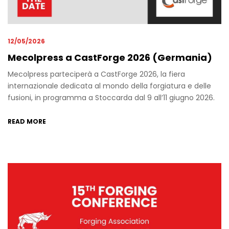
12/05/2026
Mecolpress a CastForge 2026 (Germania)
Mecolpress parteciperà a CastForge 2026, la fiera
internazionale dedicata al mondo della forgiatura e delle
fusioni, in programma a Stoccarda dal 9 all’11 giugno 2026.
Vi aspettiamo presso Hall 8 – Booth 8E76 per presentare le
nostre soluzioni e tecnologie per la forgiatura a caldo.
READ MORE