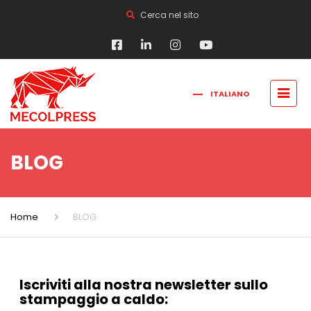
Cerca nel sito
ITALIANO
FRANÇAIS
РУССКИЙ
ENGLISH
简体中文
BLOG
Home
BLOG
Iscriviti alla nostra newsletter sullo
stampaggio a caldo: